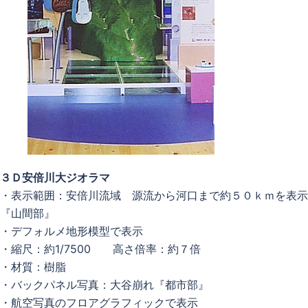
３Ｄ安倍川大ジオラマ
・表示範囲：安倍川流域 源流から河口まで約５０ｋｍを表示
『山間部』
・デフォルメ地形模型で表示
・縮尺：約1/7500 高さ倍率：約７倍
・材質：樹脂
・バックパネル写真：大谷崩れ『都市部』
・航空写真のフロアグラフィックで表示