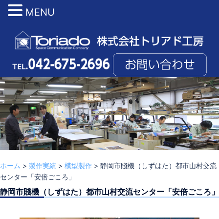
MENU
コ
ン
テ
ン
ツ
へ
ス
キ
ッ
プ
ホーム
>
製作実績
>
模型製作
>
静岡市賤機（しずはた）都市山村交流
センター「安倍ごころ」
静岡市賤機（しずはた）都市山村交流センター「安倍ごころ」