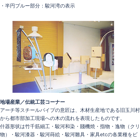
・半円ブルー部分：駿河湾の表示
地場産業／伝統工芸コーナー
アーチ等スチールパイプの意匠は、木材生産地である旧玉川村
から都市部加工現場への木の流れを表現したものです。
什器形状は竹千筋細工・駿河和染・賤機焼・指物・逸物（クリ
物）・駿河漆器・駿河蒔絵・駿河雛具・家具etcの各業種をビ