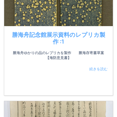
勝海舟記念館展示資料のレプリカ製
作 :1
勝海舟ゆかりの品のレプリカを製作 勝海存寄書草案
【海防意見書】
続きを読む