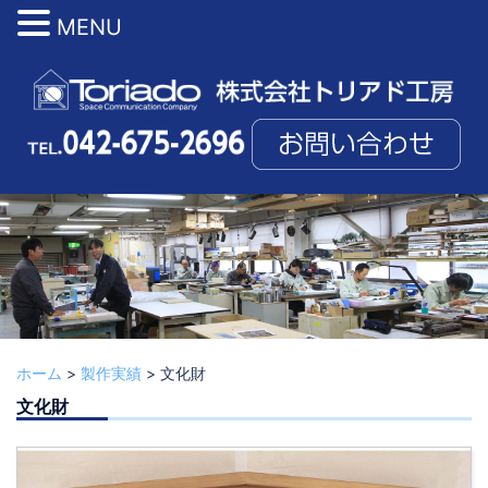
MENU
コ
ン
テ
ン
ツ
へ
ス
キ
ッ
プ
ホーム
>
製作実績
>
文化財
文化財