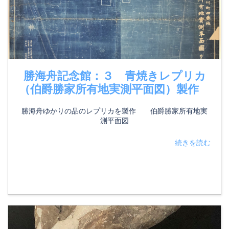
勝海舟記念館：３ 青焼きレプリカ
（伯爵勝家所有地実測平面図）製作
勝海舟ゆかりの品のレプリカを製作 伯爵勝家所有地実
測平面図
続きを読む