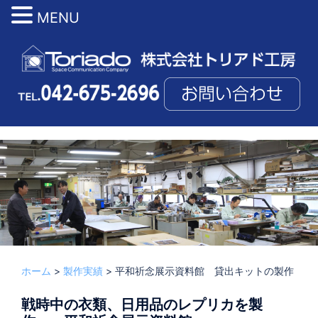
MENU
コ
ン
テ
ン
ツ
へ
ス
投稿者:
TORIADMIN
2022. 12. 16
文化財
、
製作実績
キ
ッ
プ
ホーム
>
製作実績
>
平和祈念展示資料館 貸出キットの製作
戦時中の衣類、日用品のレプリカを製