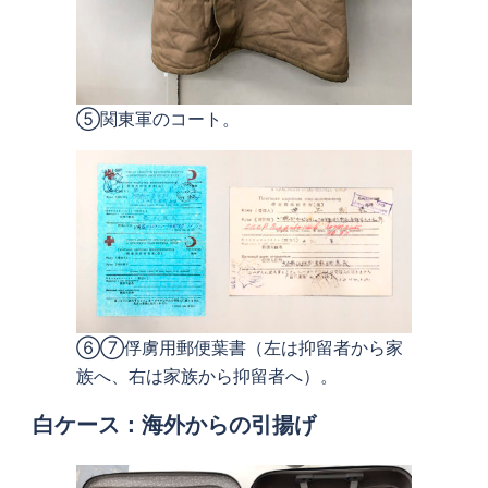
⑤関東軍のコート。
⑥⑦俘虜用郵便葉書（左は抑留者から家
族へ、右は家族から抑留者へ）。
白ケース：
海外からの引揚げ