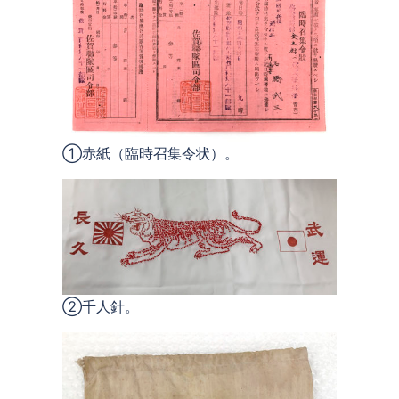
①赤紙（臨時召集令状）。
②千人針。