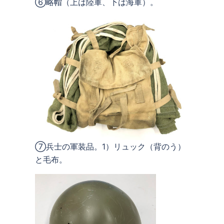
⑥略帽（上は陸軍、下は海軍）。
⑦兵士の軍装品。1）リュック（背のう）
と毛布。