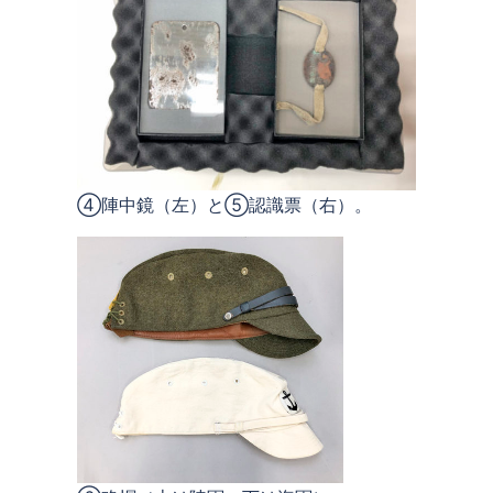
④陣中鏡（左）と⑤認識票（右）。