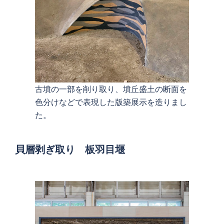
古墳の一部を削り取り、墳丘盛土の断面を
色分けなどで表現した版築展示を造りまし
た。
貝層剥ぎ取り
板羽目堰