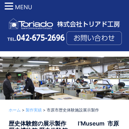
MENU
コ
ン
テ
ン
ツ
へ
ス
投稿者:
TORIADMIN
2022. 10. 7
展示製作
、
製作実績
キ
ッ
プ
ホーム
>
製作実績
>
市原市歴史体験施設展示製作
歴史体験館の展示製作 I’Museum 市原