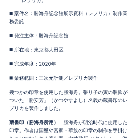
レプリカ。
◼️ 案件名：勝海舟記念館展示資料（レプリカ）制作業
務委託
◼️ 発注主体：勝海舟記念館
◼️ 所在地：東京都大田区
◼️ 完成年度：2020年
◼️ 業務範囲：三次元計測／レプリカ製作
幾つかの印章を使用した勝海舟。張り子の寅の装飾が
ついた「勝安芳」（かつやすよし）名義の蔵書印のレ
プリカを製作しました。
蔵書印（勝海舟所用）
勝海舟が明治時代に使用した
印章。作者は国璽や宮家・華族の印章の制作を手掛け