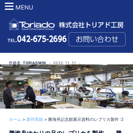
MENU
コ
ン
テ
ン
ツ
へ
ス
投稿者:
TORIADMIN
2022. 11. 11
3D文化財事業
、
製作実績
キ
ッ
プ
ホーム
>
製作実績
>
勝海舟記念館展示資料のレプリカ製作 :2