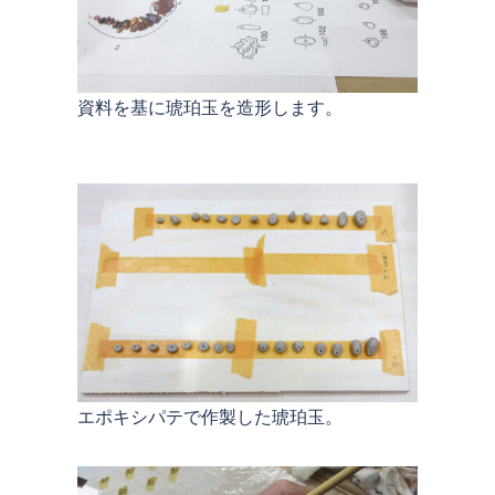
資料を基に琥珀玉を造形します。
エポキシパテで作製した琥珀玉。