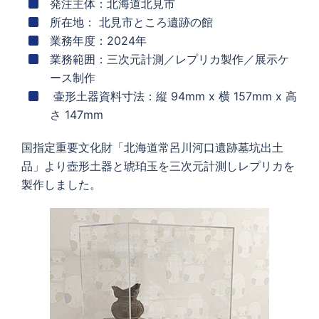
発注主体：北海道北見市
所在地： 北見市ところ遺跡の館
業務年度：2024年
業務範囲：三次元計測／レプリカ製作／展示ケ
ース制作
壷形土器資料寸法：縦 94mm x 横 157mm x 高
さ 147mm
国指定重要文化財「北海道常呂川河口遺跡墓坑出土
品」より壺形土器と琥珀玉を三次元計測しレプリカを
製作しました。