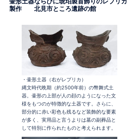
壷形土器ならびに琥珀製首飾りのレプリカ
製作 北見市ところ遺跡の館
・壷形土器（右がレプリカ）
縄文時代晩期（約2500年前）の幣舞式土
器。壷形の上部が人の顔のようになった文
様をもつのが特徴的な土器です。さらに、
部分的に赤い彩色も残るなど装飾的な要素
が多く、実用品と言うよりは墓の副葬品と
して特別に作られたものと考えられます。