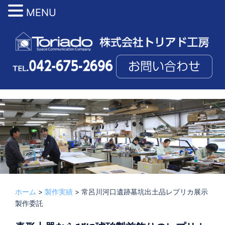
MENU
コ
ン
テ
ン
ツ
へ
ス
投稿者:
TORIADMIN
2025. 7. 8
3D文化財事業
、
製作実績
キ
ッ
プ
ホーム
>
製作実績
>
常呂川河口遺跡墓坑出土品レプリカ展示
製作委託