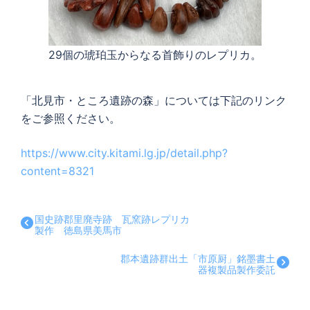
29個の琥珀玉からなる首飾りのレプリカ。
「北見市・ところ遺跡の森」については下記のリンク
をご参照ください。
https://www.city.kitami.lg.jp/detail.php?
content=8321
国史跡郡里廃寺跡 瓦窯跡レプリカ
製作 徳島県美馬市
郡本遺跡群出土「市原厨」銘墨書土
器複製品製作委託