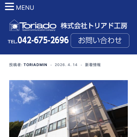
MENU
コ
ン
テ
ン
ツ
へ
ス
投稿者:
TORIADMIN
2026. 4. 14
新着情報
キ
ッ
プ