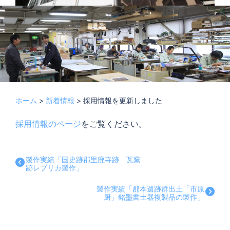
ホーム
>
新着情報
>
採用情報を更新しました
採用情報のページ
をご覧ください。
製作実績「国史跡郡里廃寺跡 瓦窯
跡レプリカ製作」
製作実績「郡本遺跡群出土「市原
厨」銘墨書土器複製品の製作」